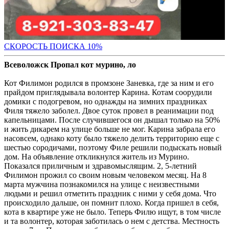
С
КОРОСТЬ ПОИСКА 10%
Всеволожск Пропал кот мурино, ло
Кот Филимон родился в промзоне Заневка, где за ним и его
прайдом приглядывала волонтер Карина. Котам соорудили
домики с подогревом, но однажды на зимних праздниках
Филя тяжело заболел. Двое суток провел в реанимации под
капельницами. После случившегося он дышал только на 50%
и жить дикарем на улице больше не мог. Карина забрала его
насовсем, однако коту было тяжело делить территорию еще с
шестью сородичами, поэтому Филе решили подыскать новый
дом. На объявление откликнулся житель из Мурино.
Показался приличным и здравомыслящим. 2, 5-летний
Филимон прожил со своим новым человеком месяц. На 8
марта мужчина познакомился на улице с неизвестными
людьми и решил отметить праздник с ними у себя дома. Что
происходило дальше, он помнит плохо. Когда пришел в себя,
кота в квартире уже не было. Теперь Филю ищут, в том числе
и та волонтер, которая заботилась о нем с детства. Местность