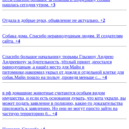
нашлась сегодня утром.
+
3
Отдала в добрые руки, объявление не актуально.
+
2
Собака дома. Спасибо неравнодушным людям. И создателям
сайта.
+
4
Спасибо большое начальнику тюрьмы Глызину Андрею
Андреевичу за бдительность ,тёплый приют ,неостался
равнодушным ,а нашёл место для Майи в
питомнике,накормил,укрыл от дождя и отдельной клетке для
собак.Майи пошло на пользу ,проведя меньше с...
+
4
в рф домашние животные считаются особым видом
имущества, и если есть основания думать, что кота украли, вы
может подать заявление в полицию, какие-то доказательства
приложить к заявлению. Но они не могут просто зайти на
частную территорию б...
+
4