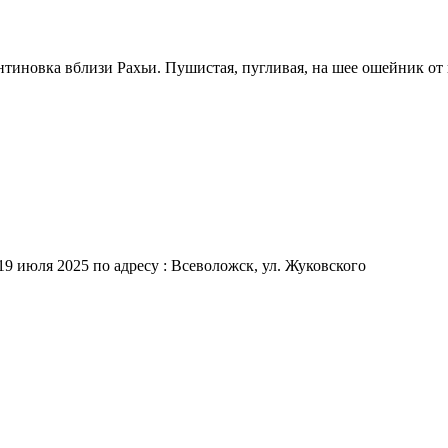
антиновка вблизи Рахьи. Пушистая, пугливая, на шее ошейник от
19 июля 2025 по адресу : Всеволожск, ул. Жуковского