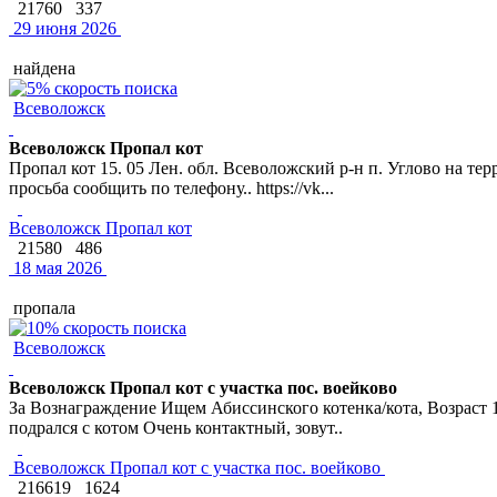
21760
337
29 июня 2026
найдена
Всеволожск
Всеволожск Пропал кот
Пропал кот 15. 05 Лен. обл. Всеволожский р-н п. Углово на 
просьба сообщить по телефону.. https://vk...
Всеволожск Пропал кот
21580
486
18 мая 2026
пропала
Всеволожск
Всеволожск Пропал кот с участка пос. воейково
За Вознаграждение Ищем Абиссинского котенка/кота, Возраст 1
подрался с котом Очень контактный, зовут..
Всеволожск Пропал кот с участка пос. воейково
216619
1624