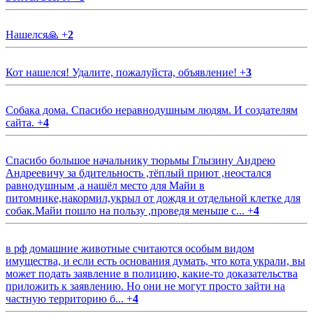
Нашелся🙏
+
2
Кот нашелся! Удалите, пожалуйста, объявление!
+
3
Собака дома. Спасибо неравнодушным людям. И создателям
сайта.
+
4
Спасибо большое начальнику тюрьмы Глызину Андрею
Андреевичу за бдительность ,тёплый приют ,неостался
равнодушным ,а нашёл место для Майи в
питомнике,накормил,укрыл от дождя и отдельной клетке для
собак.Майи пошло на пользу ,проведя меньше с...
+
4
в рф домашние животные считаются особым видом
имущества, и если есть основания думать, что кота украли, вы
может подать заявление в полицию, какие-то доказательства
приложить к заявлению. Но они не могут просто зайти на
частную территорию б...
+
4