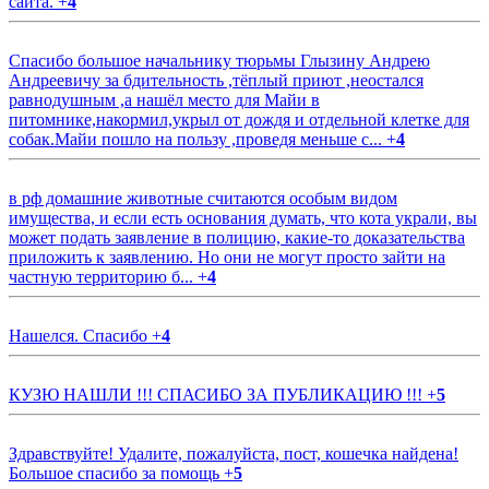
сайта.
+
4
Спасибо большое начальнику тюрьмы Глызину Андрею
Андреевичу за бдительность ,тёплый приют ,неостался
равнодушным ,а нашёл место для Майи в
питомнике,накормил,укрыл от дождя и отдельной клетке для
собак.Майи пошло на пользу ,проведя меньше с...
+
4
в рф домашние животные считаются особым видом
имущества, и если есть основания думать, что кота украли, вы
может подать заявление в полицию, какие-то доказательства
приложить к заявлению. Но они не могут просто зайти на
частную территорию б...
+
4
Нашелся. Спасибо
+
4
КУЗЮ НАШЛИ !!! СПАСИБО ЗА ПУБЛИКАЦИЮ !!!
+
5
Здравствуйте! Удалите, пожалуйста, пост, кошечка найдена!
Большое спасибо за помощь
+
5