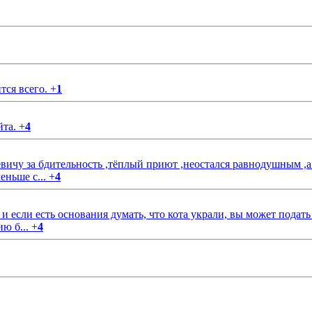
тся всего.
+
1
йта.
+
4
чу за бдительность ,тёплый приют ,неостался равнодушным ,а
еньше с...
+
4
если есть основания думать, что кота украли, вы может подать
ию б...
+
4