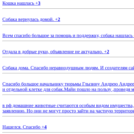
Кошка нашлась
+
3
Собака вернулась домой.
+
2
Всем спасибо большое за помощь и поддержку, собака нашлась
Отдала в добрые руки, объявление не актуально.
+
2
Собака дома. Спасибо неравнодушным людям. И создателям са
Спасибо большое начальнику тюрьмы Глызину Андрею Андрееви
и отдельной клетке для собак.Майи пошло на пользу ,проведя м
в рф домашние животные считаются особым видом имущества, и 
заявлению. Но они не могут просто зайти на частную территор
Нашелся. Спасибо
+
4