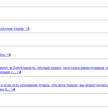
 сегодня утром.
+
3
йта.
+
4
чу за бдительность ,тёплый приют ,неостался равнодушным ,а
еньше с...
+
4
если есть основания думать, что кота украли, вы может подать
ию б...
+
4