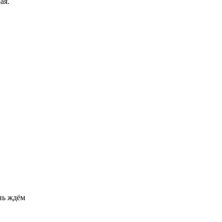
ая.
ень ждём