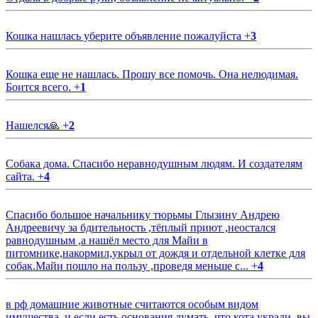
Кошка нашлась уберите объявление пожалуйста
+
3
Кошка еще не нашлась. Прошу все помочь. Она нелюдимая.
Боится всего.
+
1
Нашелся🙏
+
2
Собака дома. Спасибо неравнодушным людям. И создателям
сайта.
+
4
Спасибо большое начальнику тюрьмы Глызину Андрею
Андреевичу за бдительность ,тёплый приют ,неостался
равнодушным ,а нашёл место для Майи в
питомнике,накормил,укрыл от дождя и отдельной клетке для
собак.Майи пошло на пользу ,проведя меньше с...
+
4
в рф домашние животные считаются особым видом
имущества, и если есть основания думать, что кота украли, вы