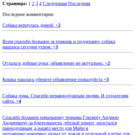
Страницы:
1
2
3
4
Следующая
Последняя
Последние комментарии
Собака вернулась домой.
+
2
Всем спасибо большое за помощь и поддержку, собака
нашлась сегодня утром.
+
3
Отдала в добрые руки, объявление не актуально.
+
2
Кошка нашлась уберите объявление пожалуйста
+
3
Собака дома. Спасибо неравнодушным людям. И создателям
сайта.
+
4
Спасибо большое начальнику тюрьмы Глызину Андрею
Андреевичу за бдительность ,тёплый приют ,неостался
равнодушным ,а нашёл место для Майи в
питомнике,накормил,укрыл от дождя и отдельной клетке для