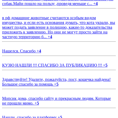
собак.Майи пошло на пользу ,проведя меньше с...
+
4
в рф домашние животные считаются особым видом
имущества, и если есть основания думать, что кота украли, вы
может подать заявление в полицию, какие-то доказательства
приложить к заявлению. Но они не могут просто зайти на
частную территорию б...
+
4
Нашелся. Спасибо
+
4
КУЗЮ НАШЛИ !!! СПАСИБО ЗА ПУБЛИКАЦИЮ !!!
+
5
Здравствуйте! Удалите, пожалуйста, пост, кошечка найдена!
Большое спасибо за помощь
+
5
Мопсик дома, спасибо сайту и прекрасным людям. Которые
не прошли мимо.
+
5
Нашли, спасибо за платформу
+
5