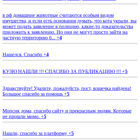
в рф домашние животные считаются особым видом
имущества, и если есть основания думать, что кота украли, вы
может подать заявление в полицию, какие-то доказательства
приложить к заявлению. Но они не могут просто зайти на
частную территорию б...
+
4
Нашелся. Спасибо
+
4
КУЗЮ НАШЛИ !!! СПАСИБО ЗА ПУБЛИКАЦИЮ !!!
+
5
Здравствуйте! Удалите, пожалуйста, пост, кошечка найдена!
Большое спасибо за помощь
+
5
Мопсик дома, спасибо сайту и прекрасным людям. Которые
не прошли мимо.
+
5
Нашли, спасибо за платформу
+
5