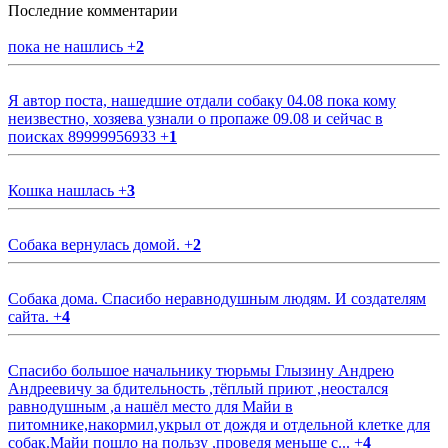
Последние комментарии
пока не нашлись
+
2
Я автор поста, нашедшие отдали собаку 04.08 пока кому
неизвестно, хозяева узнали о пропаже 09.08 и сейчас в
поисках 89999956933
+
1
Кошка нашлась
+
3
Собака вернулась домой.
+
2
Собака дома. Спасибо неравнодушным людям. И создателям
сайта.
+
4
Спасибо большое начальнику тюрьмы Глызину Андрею
Андреевичу за бдительность ,тёплый приют ,неостался
равнодушным ,а нашёл место для Майи в
питомнике,накормил,укрыл от дождя и отдельной клетке для
собак.Майи пошло на пользу ,проведя меньше с...
+
4