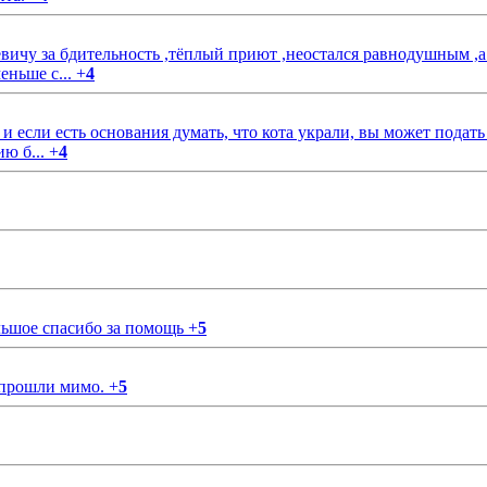
чу за бдительность ,тёплый приют ,неостался равнодушным ,а
еньше с...
+
4
если есть основания думать, что кота украли, вы может подать
ию б...
+
4
ольшое спасибо за помощь
+
5
 прошли мимо.
+
5