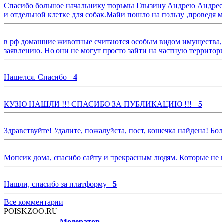
Спасибо большое начальнику тюрьмы Глызину Андрею Андрееви
и отдельной клетке для собак.Майи пошло на пользу ,проведя м
в рф домашние животные считаются особым видом имущества, и 
заявлению. Но они не могут просто зайти на частную территор
Нашелся. Спасибо
+
4
КУЗЮ НАШЛИ !!! СПАСИБО ЗА ПУБЛИКАЦИЮ !!!
+
5
Здравствуйте! Удалите, пожалуйста, пост, кошечка найдена! Б
Мопсик дома, спасибо сайту и прекрасным людям. Которые не
Нашли, спасибо за платформу
+
5
Все комментарии
POISKZOO.RU
Модератор