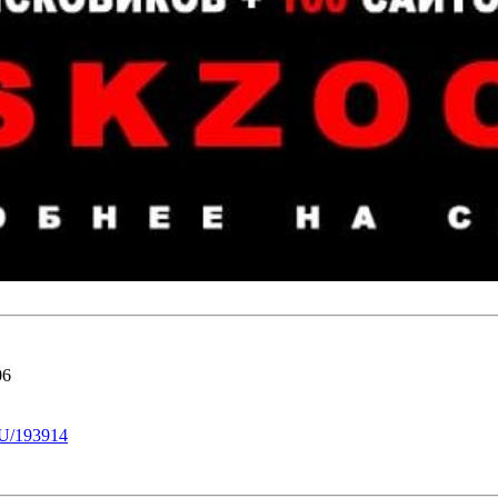
06
U/193914