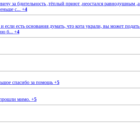
чу за бдительность ,тёплый приют ,неостался равнодушным ,а
еньше с...
+
4
если есть основания думать, что кота украли, вы может подать
ию б...
+
4
ольшое спасибо за помощь
+
5
 прошли мимо.
+
5