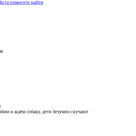
йста помогите найти
06
й
юбим и ждём собаку, дети безумно скучают