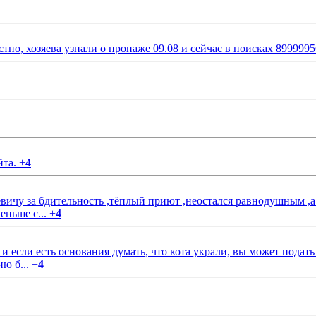
стно, хозяева узнали о пропаже 09.08 и сейчас в поисках 899999
йта.
+
4
чу за бдительность ,тёплый приют ,неостался равнодушным ,а
еньше с...
+
4
если есть основания думать, что кота украли, вы может подать
ию б...
+
4