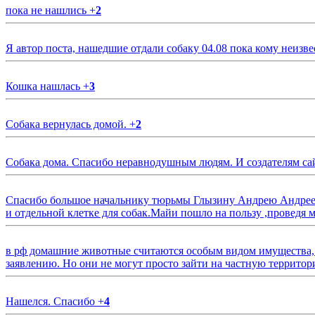
пока не нашлись
+
2
Я автор поста, нашедшие отдали собаку 04.08 пока кому неизве
Кошка нашлась
+
3
Собака вернулась домой.
+
2
Собака дома. Спасибо неравнодушным людям. И создателям са
Спасибо большое начальнику тюрьмы Глызину Андрею Андрееви
и отдельной клетке для собак.Майи пошло на пользу ,проведя м
в рф домашние животные считаются особым видом имущества, и 
заявлению. Но они не могут просто зайти на частную территор
Нашелся. Спасибо
+
4