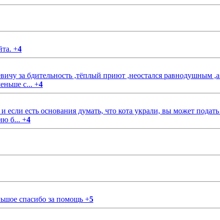
йта.
+
4
чу за бдительность ,тёплый приют ,неостался равнодушным ,а
еньше с...
+
4
если есть основания думать, что кота украли, вы может подать
ию б...
+
4
ольшое спасибо за помощь
+
5