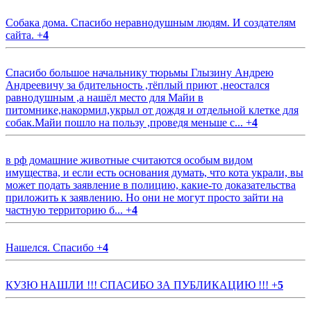
Собака дома. Спасибо неравнодушным людям. И создателям
сайта.
+
4
Спасибо большое начальнику тюрьмы Глызину Андрею
Андреевичу за бдительность ,тёплый приют ,неостался
равнодушным ,а нашёл место для Майи в
питомнике,накормил,укрыл от дождя и отдельной клетке для
собак.Майи пошло на пользу ,проведя меньше с...
+
4
в рф домашние животные считаются особым видом
имущества, и если есть основания думать, что кота украли, вы
может подать заявление в полицию, какие-то доказательства
приложить к заявлению. Но они не могут просто зайти на
частную территорию б...
+
4
Нашелся. Спасибо
+
4
КУЗЮ НАШЛИ !!! СПАСИБО ЗА ПУБЛИКАЦИЮ !!!
+
5