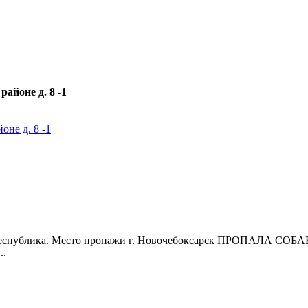
районе д. 8 -1
оне д. 8 -1
ка. Место пропажи г. Новочебоксарск ПРОПАЛА СОБАКА в с
..