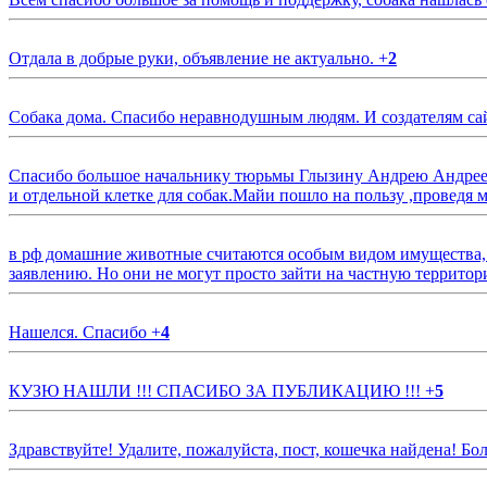
Отдала в добрые руки, объявление не актуально.
+
2
Собака дома. Спасибо неравнодушным людям. И создателям са
Спасибо большое начальнику тюрьмы Глызину Андрею Андрееви
и отдельной клетке для собак.Майи пошло на пользу ,проведя м
в рф домашние животные считаются особым видом имущества, и 
заявлению. Но они не могут просто зайти на частную территор
Нашелся. Спасибо
+
4
КУЗЮ НАШЛИ !!! СПАСИБО ЗА ПУБЛИКАЦИЮ !!!
+
5
Здравствуйте! Удалите, пожалуйста, пост, кошечка найдена! Б