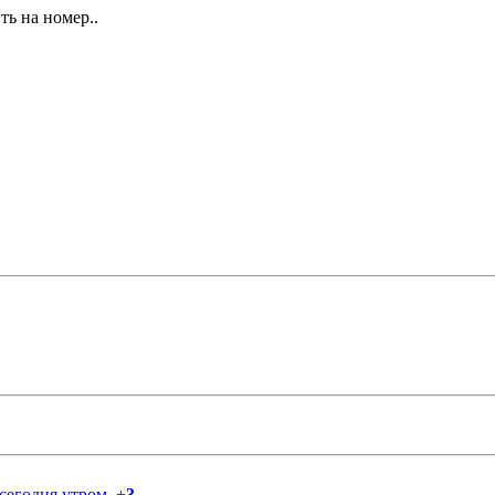
ь на номер..
 сегодня утром.
+
3