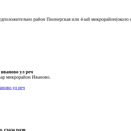
дположительно район Пионерская или 4-ый микрорайон(около со
 иваново ул реч
вар микрорайон Иваново.
аново ул реч
, глаза разн