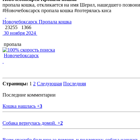
пропала кошка, откликается на имя Шерил, нашедшего позвонит
#Новочебоксарск пропала кошка #потерялась киса
Новочебоксарск Пропала кошка
23255
1366
30 ноября 2024
пропала
Новочебоксарск
Страницы:
1
2
Следующая
Последняя
Последние комментарии
Кошка нашлась
+
3
Собака вернулась домой.
+
2
Всем спасибо большое за помощь и поддержку, собака нашлась