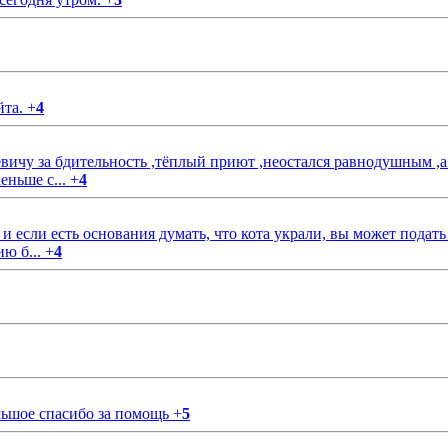
йта.
+
4
чу за бдительность ,тёплый приют ,неостался равнодушным ,а
еньше с...
+
4
если есть основания думать, что кота украли, вы может подать
ию б...
+
4
ольшое спасибо за помощь
+
5