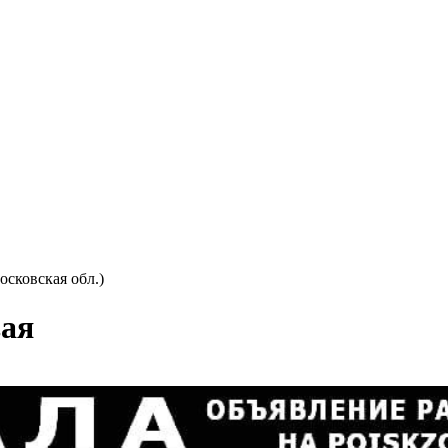
сковская обл.)
вая