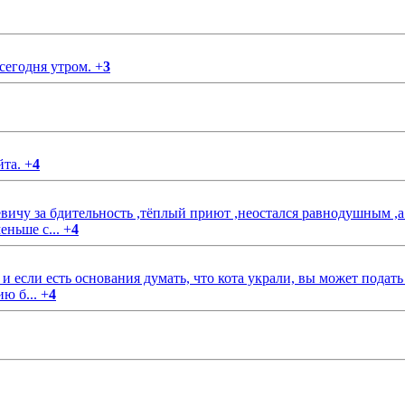
 сегодня утром.
+
3
йта.
+
4
чу за бдительность ,тёплый приют ,неостался равнодушным ,а
еньше с...
+
4
если есть основания думать, что кота украли, вы может подать
ию б...
+
4