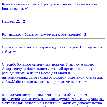
Кошка еще не нашлась. Прошу все помочь. Она нелюдимая.
Боится всего.
+
1
Нашелся🙏
+
2
Кот нашелся! Удалите, пожалуйста, объявление!
+
3
Собака дома. Спасибо неравнодушным людям. И создателям
сайта.
+
4
Спасибо большое начальнику тюрьмы Глызину Андрею
Андреевичу за бдительность ,тёплый приют ,неостался
равнодушным ,а нашёл место для Майи в
питомнике,накормил,укрыл от дождя и отдельной клетке для
собак.Майи пошло на пользу ,проведя меньше с...
+
4
в рф домашние животные считаются особым видом
имущества, и если есть основания думать, что кота украли, вы
может подать заявление в полицию, какие-то доказательства