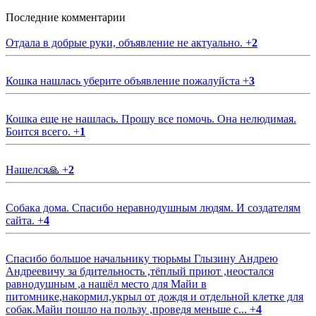
Последние комментарии
Отдала в добрые руки, объявление не актуально.
+
2
Кошка нашлась уберите объявление пожалуйста
+
3
Кошка еще не нашлась. Прошу все помочь. Она нелюдимая.
Боится всего.
+
1
Нашелся🙏
+
2
Собака дома. Спасибо неравнодушным людям. И создателям
сайта.
+
4
Спасибо большое начальнику тюрьмы Глызину Андрею
Андреевичу за бдительность ,тёплый приют ,неостался
равнодушным ,а нашёл место для Майи в
питомнике,накормил,укрыл от дождя и отдельной клетке для
собак.Майи пошло на пользу ,проведя меньше с...
+
4