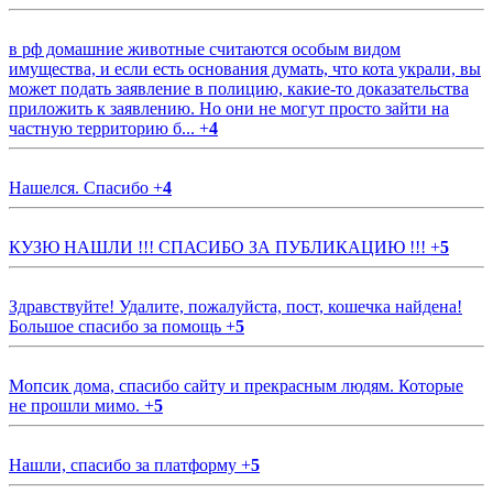
в рф домашние животные считаются особым видом
имущества, и если есть основания думать, что кота украли, вы
может подать заявление в полицию, какие-то доказательства
приложить к заявлению. Но они не могут просто зайти на
частную территорию б...
+
4
Нашелся. Спасибо
+
4
КУЗЮ НАШЛИ !!! СПАСИБО ЗА ПУБЛИКАЦИЮ !!!
+
5
Здравствуйте! Удалите, пожалуйста, пост, кошечка найдена!
Большое спасибо за помощь
+
5
Мопсик дома, спасибо сайту и прекрасным людям. Которые
не прошли мимо.
+
5
Нашли, спасибо за платформу
+
5