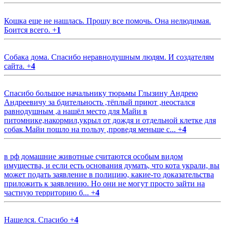
Кошка еще не нашлась. Прошу все помочь. Она нелюдимая.
Боится всего.
+
1
Собака дома. Спасибо неравнодушным людям. И создателям
сайта.
+
4
Спасибо большое начальнику тюрьмы Глызину Андрею
Андреевичу за бдительность ,тёплый приют ,неостался
равнодушным ,а нашёл место для Майи в
питомнике,накормил,укрыл от дождя и отдельной клетке для
собак.Майи пошло на пользу ,проведя меньше с...
+
4
в рф домашние животные считаются особым видом
имущества, и если есть основания думать, что кота украли, вы
может подать заявление в полицию, какие-то доказательства
приложить к заявлению. Но они не могут просто зайти на
частную территорию б...
+
4
Нашелся. Спасибо
+
4