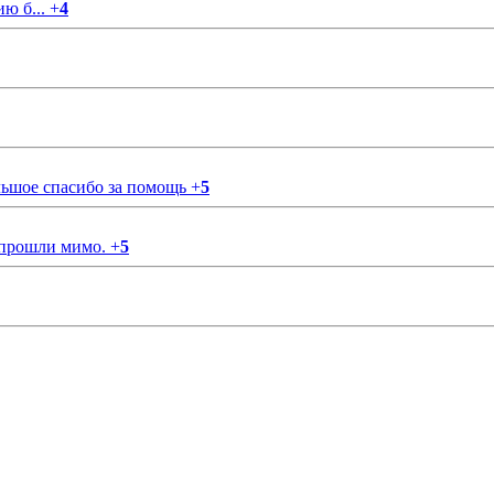
ию б...
+
4
ольшое спасибо за помощь
+
5
 прошли мимо.
+
5