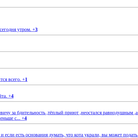
 сегодня утром.
+
3
тся всего.
+
1
йта.
+
4
чу за бдительность ,тёплый приют ,неостался равнодушным ,а
еньше с...
+
4
если есть основания думать, что кота украли, вы может подать