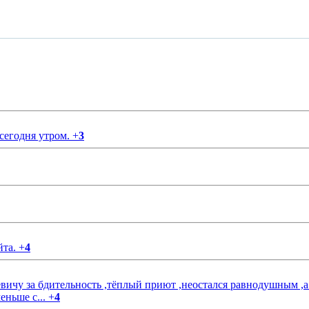
 сегодня утром.
+
3
йта.
+
4
чу за бдительность ,тёплый приют ,неостался равнодушным ,а
еньше с...
+
4