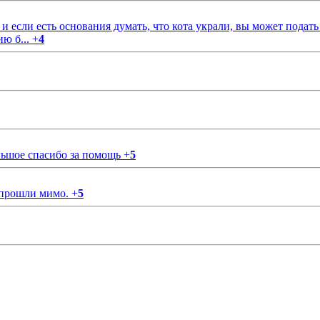
если есть основания думать, что кота украли, вы может подать
ию б...
+
4
ольшое спасибо за помощь
+
5
 прошли мимо.
+
5