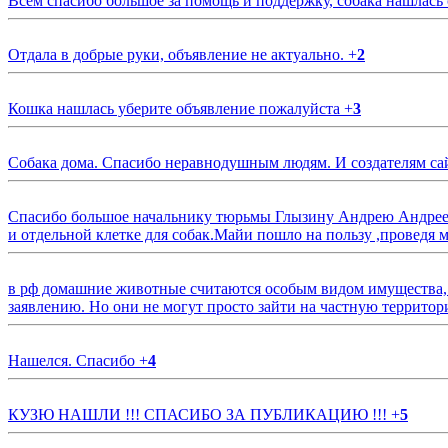
Всем спасибо большое за помощь и поддержку, собака нашлась
Отдала в добрые руки, объявление не актуально.
+
2
Кошка нашлась уберите объявление пожалуйста
+
3
Собака дома. Спасибо неравнодушным людям. И создателям са
Спасибо большое начальнику тюрьмы Глызину Андрею Андрееви
и отдельной клетке для собак.Майи пошло на пользу ,проведя м
в рф домашние животные считаются особым видом имущества, и 
заявлению. Но они не могут просто зайти на частную территор
Нашелся. Спасибо
+
4
КУЗЮ НАШЛИ !!! СПАСИБО ЗА ПУБЛИКАЦИЮ !!!
+
5