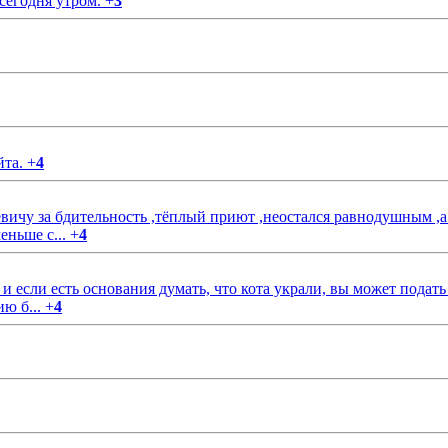
 сегодня утром.
+
3
йта.
+
4
чу за бдительность ,тёплый приют ,неостался равнодушным ,а
еньше с...
+
4
если есть основания думать, что кота украли, вы может подать
ию б...
+
4