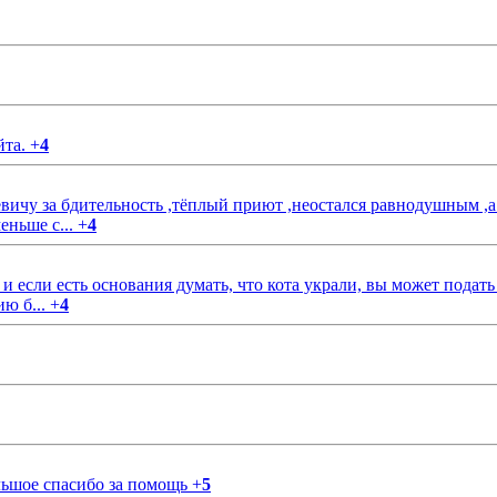
йта.
+
4
чу за бдительность ,тёплый приют ,неостался равнодушным ,а
еньше с...
+
4
если есть основания думать, что кота украли, вы может подать
ию б...
+
4
ольшое спасибо за помощь
+
5