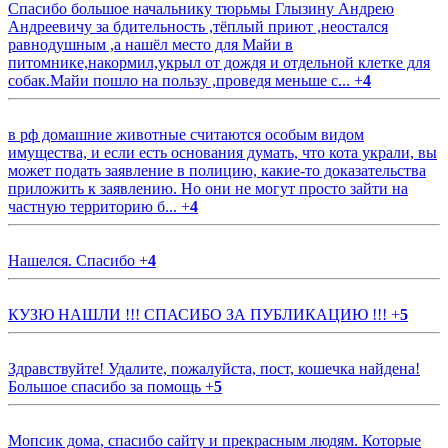
Спасибо большое начальнику тюрьмы Глызину Андрею
Андреевичу за бдительность ,тёплый приют ,неостался
равнодушным ,а нашёл место для Майи в
питомнике,накормил,укрыл от дождя и отдельной клетке для
собак.Майи пошло на пользу ,проведя меньше с...
+
4
в рф домашние животные считаются особым видом
имущества, и если есть основания думать, что кота украли, вы
может подать заявление в полицию, какие-то доказательства
приложить к заявлению. Но они не могут просто зайти на
частную территорию б...
+
4
Нашелся. Спасибо
+
4
КУЗЮ НАШЛИ !!! СПАСИБО ЗА ПУБЛИКАЦИЮ !!!
+
5
Здравствуйте! Удалите, пожалуйста, пост, кошечка найдена!
Большое спасибо за помощь
+
5
Мопсик дома, спасибо сайту и прекрасным людям. Которые