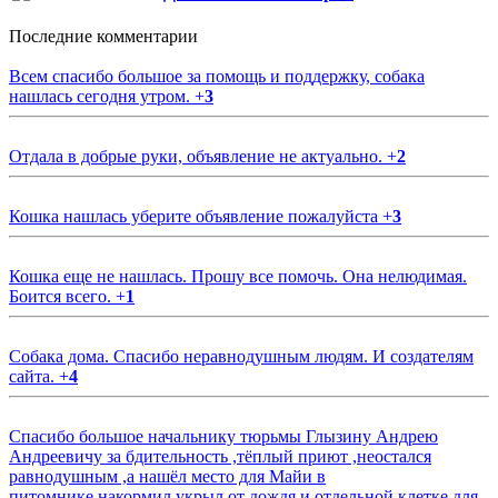
Последние комментарии
Всем спасибо большое за помощь и поддержку, собака
нашлась сегодня утром.
+
3
Отдала в добрые руки, объявление не актуально.
+
2
Кошка нашлась уберите объявление пожалуйста
+
3
Кошка еще не нашлась. Прошу все помочь. Она нелюдимая.
Боится всего.
+
1
Собака дома. Спасибо неравнодушным людям. И создателям
сайта.
+
4
Спасибо большое начальнику тюрьмы Глызину Андрею
Андреевичу за бдительность ,тёплый приют ,неостался
равнодушным ,а нашёл место для Майи в
питомнике,накормил,укрыл от дождя и отдельной клетке для