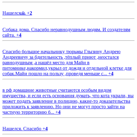
Нашелся🙏
+
2
Собака дома. Спасибо неравнодушным людям. И создателям
сайта.
+
4
Спасибо большое начальнику тюрьмы Глызину Андрею
Андреевичу за бдительность ,тёплый приют ,неостался
равнодушным ,а нашёл место для Майи в
питомнике,накормил,укрыл от дождя и отдельной клетке для
собак.Майи пошло на пользу ,проведя меньше с...
+
4
в рф домашние животные считаются особым видом
имущества, и если есть основания думать, что кота украли, вы
может подать заявление в полицию, какие-то доказательства
приложить к заявлению. Но они не могут просто зайти на
частную территорию б...
+
4
Нашелся. Спасибо
+
4