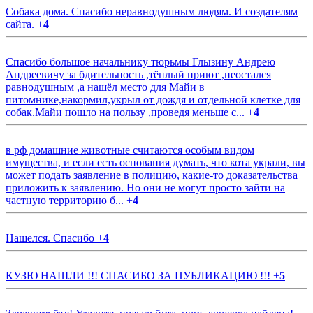
Собака дома. Спасибо неравнодушным людям. И создателям
сайта.
+
4
Спасибо большое начальнику тюрьмы Глызину Андрею
Андреевичу за бдительность ,тёплый приют ,неостался
равнодушным ,а нашёл место для Майи в
питомнике,накормил,укрыл от дождя и отдельной клетке для
собак.Майи пошло на пользу ,проведя меньше с...
+
4
в рф домашние животные считаются особым видом
имущества, и если есть основания думать, что кота украли, вы
может подать заявление в полицию, какие-то доказательства
приложить к заявлению. Но они не могут просто зайти на
частную территорию б...
+
4
Нашелся. Спасибо
+
4
КУЗЮ НАШЛИ !!! СПАСИБО ЗА ПУБЛИКАЦИЮ !!!
+
5