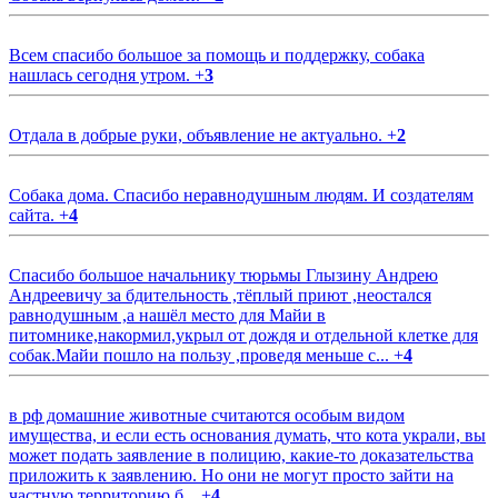
Всем спасибо большое за помощь и поддержку, собака
нашлась сегодня утром.
+
3
Отдала в добрые руки, объявление не актуально.
+
2
Собака дома. Спасибо неравнодушным людям. И создателям
сайта.
+
4
Спасибо большое начальнику тюрьмы Глызину Андрею
Андреевичу за бдительность ,тёплый приют ,неостался
равнодушным ,а нашёл место для Майи в
питомнике,накормил,укрыл от дождя и отдельной клетке для
собак.Майи пошло на пользу ,проведя меньше с...
+
4
в рф домашние животные считаются особым видом
имущества, и если есть основания думать, что кота украли, вы
может подать заявление в полицию, какие-то доказательства
приложить к заявлению. Но они не могут просто зайти на
частную территорию б...
+
4