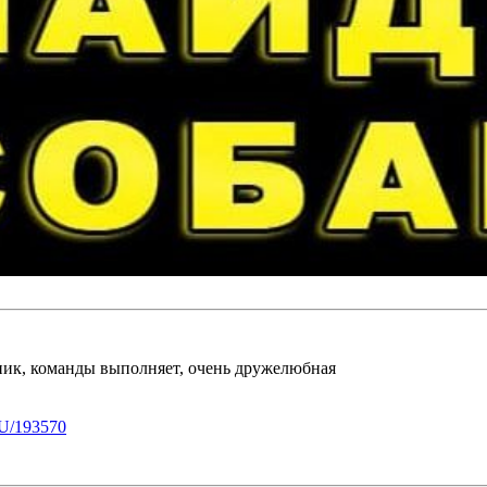
йник, команды выполняет, очень дружелюбная
U/193570