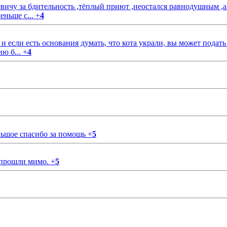
чу за бдительность ,тёплый приют ,неостался равнодушным ,а
еньше с...
+
4
если есть основания думать, что кота украли, вы может подать
ию б...
+
4
ольшое спасибо за помощь
+
5
 прошли мимо.
+
5