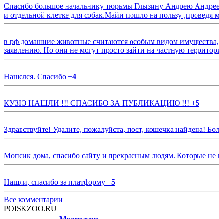
Спасибо большое начальнику тюрьмы Глызину Андрею Андрееви
и отдельной клетке для собак.Майи пошло на пользу ,проведя м
в рф домашние животные считаются особым видом имущества, и 
заявлению. Но они не могут просто зайти на частную территор
Нашелся. Спасибо
+
4
КУЗЮ НАШЛИ !!! СПАСИБО ЗА ПУБЛИКАЦИЮ !!!
+
5
Здравствуйте! Удалите, пожалуйста, пост, кошечка найдена! Б
Мопсик дома, спасибо сайту и прекрасным людям. Которые не
Нашли, спасибо за платформу
+
5
Все комментарии
POISKZOO.RU
Модератор