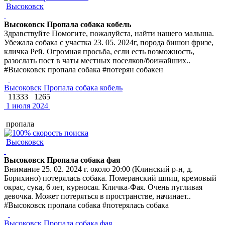
Высоковск
Высоковск Пропала собака кобель
Здравствуйте Помогите, пожалуйста, найти нашего малыша.
Убежала собака с участка 23. 05. 2024г, порода бишон фризе,
кличка Рей. Огромная просьба, если есть возможность,
разослать пост в чаты местных поселков/боижайших..
#Высоковск пропала собака #потерян собакен
Высоковск Пропала собака кобель
11333
1265
1 июля 2024
пропала
Высоковск
Высоковск Пропала собака фая
Внимание 25. 02. 2024 г. около 20:00 (Клинский р-н, д.
Борихино) потерялась собака. Померанский шпиц, кремовый
окрас, сука, 6 лет, курносая. Кличка-Фая. Очень пугливая
девочка. Может потеряться в пространстве, начинает..
#Высоковск пропала собака #потерялась собака
Высоковск Пропала собака фая