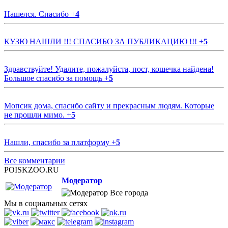
Нашелся. Спасибо
+
4
КУЗЮ НАШЛИ !!! СПАСИБО ЗА ПУБЛИКАЦИЮ !!!
+
5
Здравствуйте! Удалите, пожалуйста, пост, кошечка найдена!
Большое спасибо за помощь
+
5
Мопсик дома, спасибо сайту и прекрасным людям. Которые
не прошли мимо.
+
5
Нашли, спасибо за платформу
+
5
Все комментарии
POISKZOO.RU
Модератор
Все города
Мы в социальных сетях