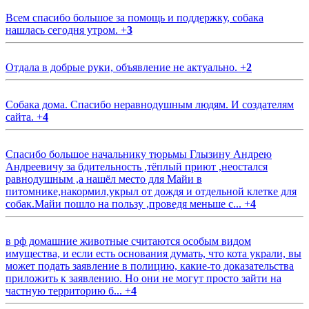
Всем спасибо большое за помощь и поддержку, собака
нашлась сегодня утром.
+
3
Отдала в добрые руки, объявление не актуально.
+
2
Собака дома. Спасибо неравнодушным людям. И создателям
сайта.
+
4
Спасибо большое начальнику тюрьмы Глызину Андрею
Андреевичу за бдительность ,тёплый приют ,неостался
равнодушным ,а нашёл место для Майи в
питомнике,накормил,укрыл от дождя и отдельной клетке для
собак.Майи пошло на пользу ,проведя меньше с...
+
4
в рф домашние животные считаются особым видом
имущества, и если есть основания думать, что кота украли, вы
может подать заявление в полицию, какие-то доказательства
приложить к заявлению. Но они не могут просто зайти на
частную территорию б...
+
4