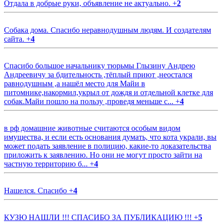
Отдала в добрые руки, объявление не актуально.
+
2
Собака дома. Спасибо неравнодушным людям. И создателям
сайта.
+
4
Спасибо большое начальнику тюрьмы Глызину Андрею
Андреевичу за бдительность ,тёплый приют ,неостался
равнодушным ,а нашёл место для Майи в
питомнике,накормил,укрыл от дождя и отдельной клетке для
собак.Майи пошло на пользу ,проведя меньше с...
+
4
в рф домашние животные считаются особым видом
имущества, и если есть основания думать, что кота украли, вы
может подать заявление в полицию, какие-то доказательства
приложить к заявлению. Но они не могут просто зайти на
частную территорию б...
+
4
Нашелся. Спасибо
+
4
КУЗЮ НАШЛИ !!! СПАСИБО ЗА ПУБЛИКАЦИЮ !!!
+
5