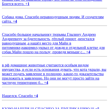
Боится всего.
+
1
Собака дома. Спасибо неравнодушным людям. И создателям
сайта.
+
4
Спасибо большое начальнику тюрьмы Глызину Андрею
Андреевичу за бдительность ,тёплый приют ,неостался
равнодушным ,а нашёл место для Майи в
питомнике,накормил,укрыл от дождя и отдельной клетке для
собак.Майи пошло на пользу ,проведя меньше с...
+
4
в рф домашние животные считаются особым видом
имущества, и если есть основания думать, что кота украли, вы
может подать заявление в полицию, какие-то доказательства
приложить к заявлению. Но они не могут просто зайти на
частную территорию б...
+
4
Нашелся. Спасибо
+
4
КУЗЮ НАШЛИ !!! СПАСИБО ЗА ПУБЛИКАЦИЮ !!!
+
5