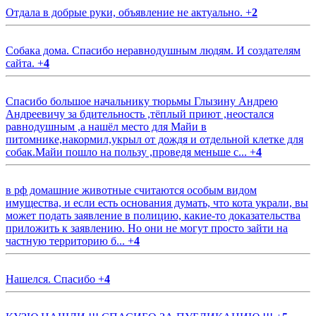
Отдала в добрые руки, объявление не актуально.
+
2
Собака дома. Спасибо неравнодушным людям. И создателям
сайта.
+
4
Спасибо большое начальнику тюрьмы Глызину Андрею
Андреевичу за бдительность ,тёплый приют ,неостался
равнодушным ,а нашёл место для Майи в
питомнике,накормил,укрыл от дождя и отдельной клетке для
собак.Майи пошло на пользу ,проведя меньше с...
+
4
в рф домашние животные считаются особым видом
имущества, и если есть основания думать, что кота украли, вы
может подать заявление в полицию, какие-то доказательства
приложить к заявлению. Но они не могут просто зайти на
частную территорию б...
+
4
Нашелся. Спасибо
+
4