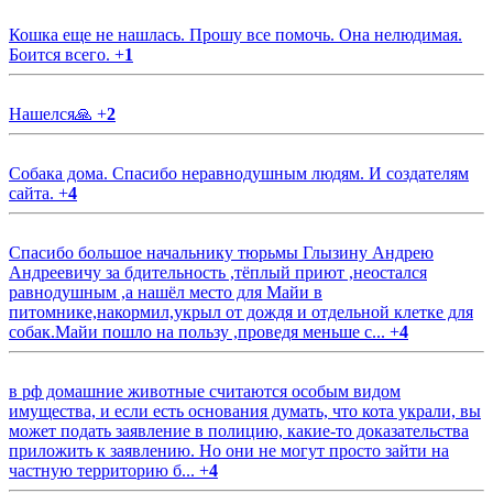
Кошка еще не нашлась. Прошу все помочь. Она нелюдимая.
Боится всего.
+
1
Нашелся🙏
+
2
Собака дома. Спасибо неравнодушным людям. И создателям
сайта.
+
4
Спасибо большое начальнику тюрьмы Глызину Андрею
Андреевичу за бдительность ,тёплый приют ,неостался
равнодушным ,а нашёл место для Майи в
питомнике,накормил,укрыл от дождя и отдельной клетке для
собак.Майи пошло на пользу ,проведя меньше с...
+
4
в рф домашние животные считаются особым видом
имущества, и если есть основания думать, что кота украли, вы
может подать заявление в полицию, какие-то доказательства
приложить к заявлению. Но они не могут просто зайти на
частную территорию б...
+
4