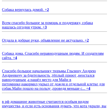
Собака вернулась домой.
+
2
Всем спасибо большое за помощь и поддержку, собака
нашлась сегодня утром.
+
3
Отдала в добрые руки, объявление не актуально.
+
2
Собака дома. Спасибо неравнодушным людям. И создателям
сайта.
+
4
Спасибо большое начальнику тюрьмы Глызину Андрею
Андреевичу за бдительность ,тёплый приют ,неостался
равнодушным ,а нашёл место для Майи в
питомнике,накормил,укрыл от дождя и отдельной клетке для
собак.Майи пошло на пользу ,проведя меньше с...
+
4
в рф домашние животные считаются особым видом
имущества, и если есть основания думать, что кота украли, вы