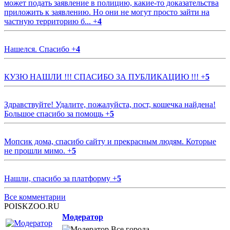
может подать заявление в полицию, какие-то доказательства
приложить к заявлению. Но они не могут просто зайти на
частную территорию б...
+
4
Нашелся. Спасибо
+
4
КУЗЮ НАШЛИ !!! СПАСИБО ЗА ПУБЛИКАЦИЮ !!!
+
5
Здравствуйте! Удалите, пожалуйста, пост, кошечка найдена!
Большое спасибо за помощь
+
5
Мопсик дома, спасибо сайту и прекрасным людям. Которые
не прошли мимо.
+
5
Нашли, спасибо за платформу
+
5
Все комментарии
POISKZOO.RU
Модератор
Все города