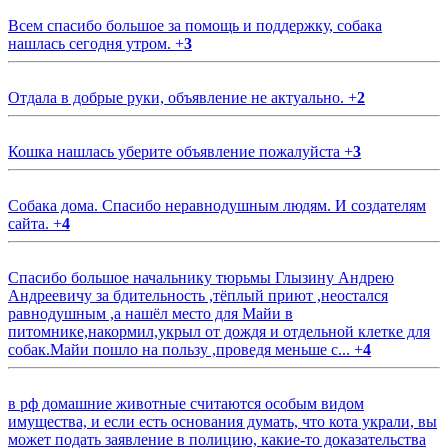
Всем спасибо большое за помощь и поддержку, собака
нашлась сегодня утром.
+
3
Отдала в добрые руки, объявление не актуально.
+
2
Кошка нашлась уберите объявление пожалуйста
+
3
Собака дома. Спасибо неравнодушным людям. И создателям
сайта.
+
4
Спасибо большое начальнику тюрьмы Глызину Андрею
Андреевичу за бдительность ,тёплый приют ,неостался
равнодушным ,а нашёл место для Майи в
питомнике,накормил,укрыл от дождя и отдельной клетке для
собак.Майи пошло на пользу ,проведя меньше с...
+
4
в рф домашние животные считаются особым видом
имущества, и если есть основания думать, что кота украли, вы
может подать заявление в полицию, какие-то доказательства