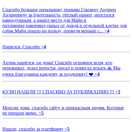
Спасибо большое начальнику тюрьмы Глызину Андрею
Андреевичу за бдительность ,тёплый приют ,неостался
равнодушным ,а нашёл место для Майи в
питомнике,накормил,укрыл от дождя и отдельной клетке для
собак.Майи пошло на пользу ,проведя меньше с...
+
4
Нашелся. Спасибо
+
4
Апчик нашёлся, он дома! Спасибо огромное всем, кто
переживал, делал репосты, писал и помогал искать 🙏 Мы
очень благодарны каждому за поддержку! ❤️
+
4
КУЗЮ НАШЛИ !!! СПАСИБО ЗА ПУБЛИКАЦИЮ !!!
+
5
Мопсик дома, спасибо сайту и прекрасным людям. Которые
не прошли мимо.
+
5
Нашли, спасибо за платформу
+
5