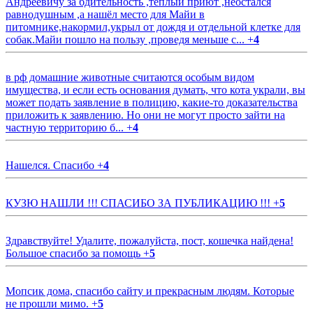
Андреевичу за бдительность ,тёплый приют ,неостался
равнодушным ,а нашёл место для Майи в
питомнике,накормил,укрыл от дождя и отдельной клетке для
собак.Майи пошло на пользу ,проведя меньше с...
+
4
в рф домашние животные считаются особым видом
имущества, и если есть основания думать, что кота украли, вы
может подать заявление в полицию, какие-то доказательства
приложить к заявлению. Но они не могут просто зайти на
частную территорию б...
+
4
Нашелся. Спасибо
+
4
КУЗЮ НАШЛИ !!! СПАСИБО ЗА ПУБЛИКАЦИЮ !!!
+
5
Здравствуйте! Удалите, пожалуйста, пост, кошечка найдена!
Большое спасибо за помощь
+
5
Мопсик дома, спасибо сайту и прекрасным людям. Которые
не прошли мимо.
+
5