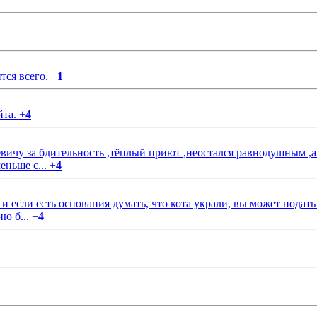
тся всего.
+
1
йта.
+
4
чу за бдительность ,тёплый приют ,неостался равнодушным ,а
еньше с...
+
4
если есть основания думать, что кота украли, вы может подать
ию б...
+
4