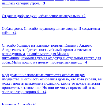
нашлась сегодня утром.
+
3
Отдала в добрые руки, объявление не актуально.
+
2
Собака дома. Спасибо неравнодушным людям. И создателям
сайта.
+
4
Спасибо большое начальнику тюрьмы Глызину Андрею
Андреевичу за бдительность ,тёплый приют ,неостался
равнодушным ,а нашёл место для Майи в
питомнике,накормил,укрыл от дождя и отдельной клетке для
собак.Майи пошло на пользу ,проведя меньше с...
+
4
в рф домашние животные считаются особым видом
имущества, и если есть основания думать, что кота украли, вы
может подать заявление в полицию, какие-то доказательства
приложить к заявлению. Но они не могут просто зайти на
частную территорию б...
+
4
Нашелся. Спасибо
+
4