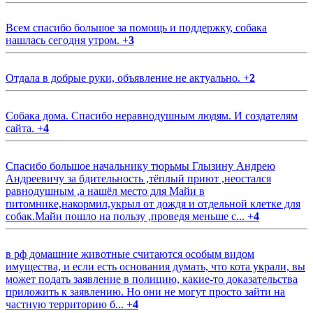
Всем спасибо большое за помощь и поддержку, собака
нашлась сегодня утром.
+
3
Отдала в добрые руки, объявление не актуально.
+
2
Собака дома. Спасибо неравнодушным людям. И создателям
сайта.
+
4
Спасибо большое начальнику тюрьмы Глызину Андрею
Андреевичу за бдительность ,тёплый приют ,неостался
равнодушным ,а нашёл место для Майи в
питомнике,накормил,укрыл от дождя и отдельной клетке для
собак.Майи пошло на пользу ,проведя меньше с...
+
4
в рф домашние животные считаются особым видом
имущества, и если есть основания думать, что кота украли, вы
может подать заявление в полицию, какие-то доказательства
приложить к заявлению. Но они не могут просто зайти на
частную территорию б...
+
4