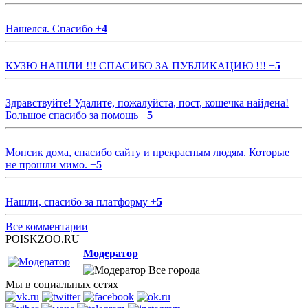
Нашелся. Спасибо
+
4
КУЗЮ НАШЛИ !!! СПАСИБО ЗА ПУБЛИКАЦИЮ !!!
+
5
Здравствуйте! Удалите, пожалуйста, пост, кошечка найдена!
Большое спасибо за помощь
+
5
Мопсик дома, спасибо сайту и прекрасным людям. Которые
не прошли мимо.
+
5
Нашли, спасибо за платформу
+
5
Все комментарии
POISKZOO.RU
Модератор
Все города
Мы в социальных сетях