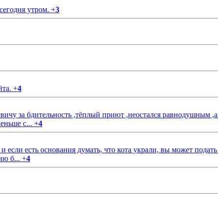
 сегодня утром.
+
3
йта.
+
4
чу за бдительность ,тёплый приют ,неостался равнодушным ,а
еньше с...
+
4
если есть основания думать, что кота украли, вы может подать
ию б...
+
4