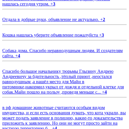
нашлась сегодня утром.
+
3
Отдала в добрые руки, объявление не актуально.
+
2
Кошка нашлась уберите объявление пожалуйста
+
3
Собака дома. Спасибо неравнодушным людям. И создателям
сайта.
+
4
Спасибо большое начальнику тюрьмы Глызину Андрею
Андреевичу за бдительность ,тёплый приют ,неостался
равнодушным ,а нашёл место для Майи в
питомнике,накормил,укрыл от дождя и отдельной клетке для
собак.Майи пошло на пользу ,проведя меньше с...
+
4
в рф домашние животные считаются особым видом
имущества, и если есть основания думать, что кота украли, вы
может подать заявление в полицию, какие-то доказательства
приложить к заявлению. Но они не могут просто зайти на
частную территорию б...
+
4