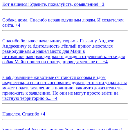
Кот нашелся! Удалите, пожалуйста, объявление!
+
3
Собака дома. Спасибо неравнодушным людям. И создателям
сайта.
+
4
Спасибо большое начальнику тюрьмы Глызину Андрею
Андреевичу за бдительность ,тёплый приют ,неостался
равнодушным ,а нашёл место для Майи в
питомнике,накормил,укрыл от дождя и отдельной клетке для
собак.Майи пошло на пользу ,проведя меньше с...
+
4
в рф домашние животные считаются особым видом
имущества, и если есть основания думать, что кота украли, вы
может подать заявление в полицию, какие-то доказательства
приложить к заявлению. Но они не могут просто зайти на
частную территорию б...
+
4
Нашелся. Спасибо
+
4
Здравствуйте! Удалите, пожалуйста, пост, кошечка найдена!