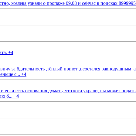
стно, хозяева узнали о пропаже 09.08 и сейчас в поисках 899999
йта.
+
4
чу за бдительность ,тёплый приют ,неостался равнодушным ,а
еньше с...
+
4
если есть основания думать, что кота украли, вы может подать
ию б...
+
4