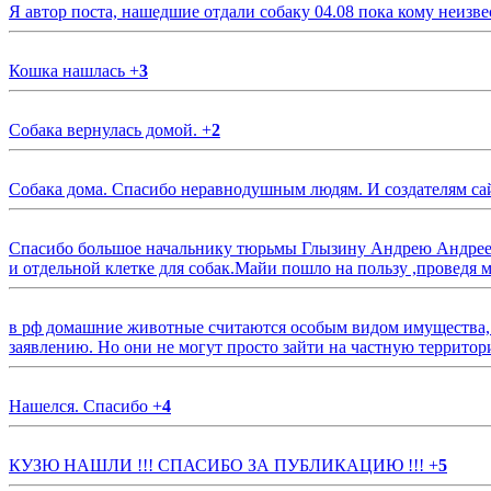
Я автор поста, нашедшие отдали собаку 04.08 пока кому неизве
Кошка нашлась
+
3
Собака вернулась домой.
+
2
Собака дома. Спасибо неравнодушным людям. И создателям са
Спасибо большое начальнику тюрьмы Глызину Андрею Андрееви
и отдельной клетке для собак.Майи пошло на пользу ,проведя м
в рф домашние животные считаются особым видом имущества, и 
заявлению. Но они не могут просто зайти на частную территор
Нашелся. Спасибо
+
4
КУЗЮ НАШЛИ !!! СПАСИБО ЗА ПУБЛИКАЦИЮ !!!
+
5