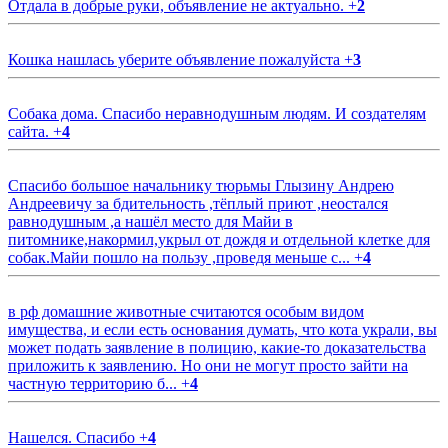
Отдала в добрые руки, объявление не актуально.
+
2
Кошка нашлась уберите объявление пожалуйста
+
3
Собака дома. Спасибо неравнодушным людям. И создателям
сайта.
+
4
Спасибо большое начальнику тюрьмы Глызину Андрею
Андреевичу за бдительность ,тёплый приют ,неостался
равнодушным ,а нашёл место для Майи в
питомнике,накормил,укрыл от дождя и отдельной клетке для
собак.Майи пошло на пользу ,проведя меньше с...
+
4
в рф домашние животные считаются особым видом
имущества, и если есть основания думать, что кота украли, вы
может подать заявление в полицию, какие-то доказательства
приложить к заявлению. Но они не могут просто зайти на
частную территорию б...
+
4
Нашелся. Спасибо
+
4