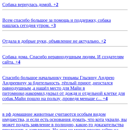
Собака вернулась домой.
+
2
Всем спасибо большое за помощь и поддержку, собака
нашлась сегодня утром.
+
3
Отдала в добрые руки, объявление не актуально.
+
2
Собака дома. Спасибо неравнодушным людям. И создателям
сайта.
+
4
Спасибо большое начальнику тюрьмы Глызину Андрею
Андреевичу за бдительность ,тёплый приют ,неостался
равнодушным ,а нашёл место для Майи в
питомнике,накормил,укрыл от дождя и отдельной клетке для
собак.Майи пошло на пользу ,проведя меньше с...
+
4
в рф домашние животные считаются особым видом
имущества, и если есть основания думать, что кота украли, вы
может подать заявление в полицию, какие-то доказательства
приложить к заявлению. Но они не могут просто зайти на