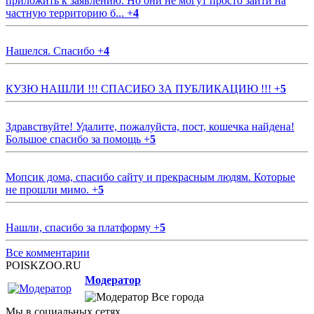
приложить к заявлению. Но они не могут просто зайти на
частную территорию б...
+
4
Нашелся. Спасибо
+
4
КУЗЮ НАШЛИ !!! СПАСИБО ЗА ПУБЛИКАЦИЮ !!!
+
5
Здравствуйте! Удалите, пожалуйста, пост, кошечка найдена!
Большое спасибо за помощь
+
5
Мопсик дома, спасибо сайту и прекрасным людям. Которые
не прошли мимо.
+
5
Нашли, спасибо за платформу
+
5
Все комментарии
POISKZOO.RU
Модератор
Все города
Мы в социальных сетях