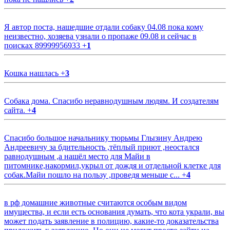
Я автор поста, нашедшие отдали собаку 04.08 пока кому
неизвестно, хозяева узнали о пропаже 09.08 и сейчас в
поисках 89999956933
+
1
Кошка нашлась
+
3
Собака дома. Спасибо неравнодушным людям. И создателям
сайта.
+
4
Спасибо большое начальнику тюрьмы Глызину Андрею
Андреевичу за бдительность ,тёплый приют ,неостался
равнодушным ,а нашёл место для Майи в
питомнике,накормил,укрыл от дождя и отдельной клетке для
собак.Майи пошло на пользу ,проведя меньше с...
+
4
в рф домашние животные считаются особым видом
имущества, и если есть основания думать, что кота украли, вы
может подать заявление в полицию, какие-то доказательства